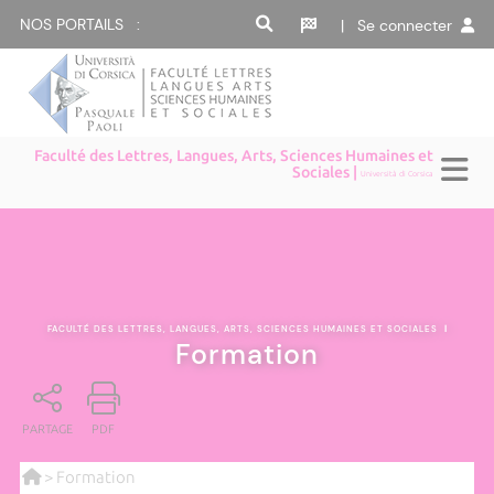
NOS PORTAILS :
| Se connecter
Faculté des Lettres, Langues, Arts, Sciences Humaines et
Sociales |
Università di Corsica
FACULTÉ DES LETTRES, LANGUES, ARTS, SCIENCES HUMAINES ET SOCIALES
|
Formation
PARTAGE
PDF
> Formation