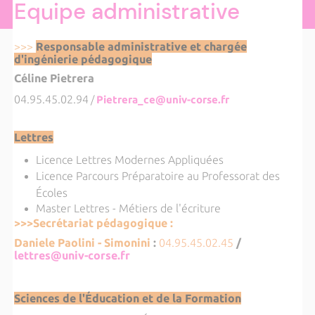
Equipe administrative
>>>
Responsable administrative et chargée
d'ingénierie pédagogique
Céline Pietrera
04.95.45.02.94
/
Pietrera_ce@univ-corse.fr
Lettres
Licence Lettres Modernes Appliquées
Licence Parcours Préparatoire au Professorat des
Écoles
Master Lettres - Métiers de l'écriture
>>>Secrétariat pédagogique :
Daniele Paolini - Simonini
:
04.95.45.02.45
/
lettres@univ-corse.fr
Sciences de l'Éducation et de la Formation