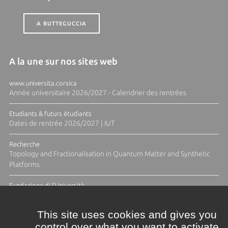
A BUTTEGUCCIA
A la une sur nos sites web
www.universita.corsica
Année universitaire 2026/2027 - Calendrier des rentrées
Etudiants & futurs étudiants
Dates de rentrée 2026/2027 | IUT
Recherche
Topology and Fractionalisation in Quantum Matter and Synthetic
Platforms
Fundazione di l'Università
Résidence Ange Tomasi "Lagune and Zeste" avec la photographe
Diane Moulenc
This site uses cookies and gives you
control over what you want to activate