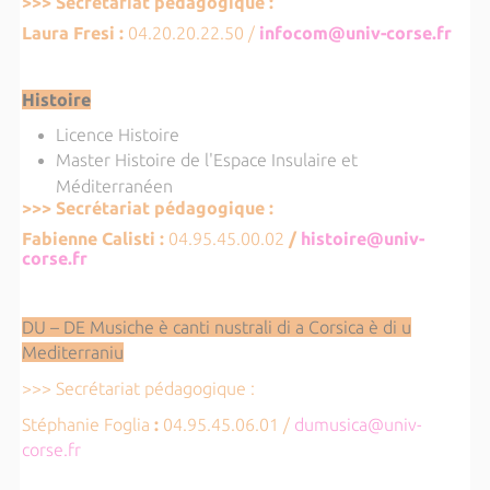
>>> Secrétariat pédagogique :
Laura Fresi :
04.20.20.22.50 /
infocom@univ-corse.fr
Histoire
Licence Histoire
Master Histoire de l'Espace Insulaire et
Méditerranéen
>>> Secrétariat pédagogique :
Fabienne Calisti :
04.95.45.00.02
/
histoire@univ-
corse.fr
DU – DE Musiche è canti nustrali di a Corsica è di u
Mediterraniu
>>> Secrétariat pédagogique :
Stéphanie Foglia
:
04.95.45.06.01 /
dumusica@univ-
corse.fr