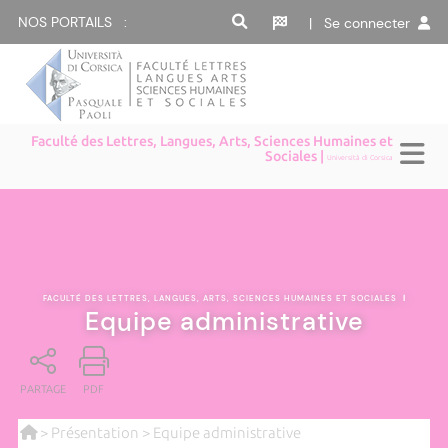
NOS PORTAILS :
| Se connecter
Faculté des Lettres, Langues, Arts, Sciences Humaines et
Sociales |
Università di Corsica
FACULTÉ DES LETTRES, LANGUES, ARTS, SCIENCES HUMAINES ET SOCIALES
|
Equipe administrative
PARTAGE
PDF
>
Présentation
> Equipe administrative