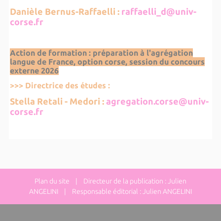
Danièle Bernus-Raffaelli :
raffaelli_d@univ-
corse.fr
Action de formation : préparation à l'agrégation
langue de France, option corse, session du concours
externe 2026
>>> Directrice des études :
Stella Retali - Medori :
agregation.corse@univ-
corse.fr
Plan du site
| Directeur de la publication : Julien
ANGELINI | Responsable éditorial : Julien ANGELINI