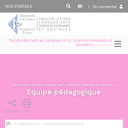
NOS PORTAILS :
| Se connecter
Faculté des Lettres, Langues, Arts, Sciences Humaines et
Sociales |
Università di Corsica
FACULTÉ DES LETTRES, LANGUES, ARTS, SCIENCES HUMAINES ET SOCIALES
|
Equipe pédagogique
PARTAGE
PDF
>
Présentation
> Equipe pédagogique