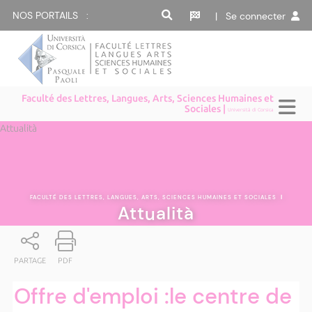
NOS PORTAILS :
| Se connecter
Faculté des Lettres, Langues, Arts, Sciences Humaines et
Sociales |
Università di Corsica
Attualità
FACULTÉ DES LETTRES, LANGUES, ARTS, SCIENCES HUMAINES ET SOCIALES
|
Attualità
PARTAGE
PDF
Offre d'emploi :le centre de