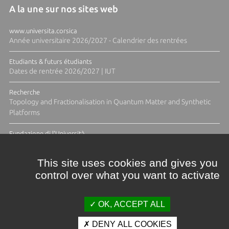
A la une sur nos sites web
www.universita.corsica
Année universitaire 2026/2027 - Calendrier des rentrées
Etudiants & futurs étudiants
Dates de rentrée 2026/2027 | IUT
Recherche
Topology and Fractionalisation in Quantum Matter and Synthetic
Platforms
Fundazione di l'Università
Résidence Ange Tomasi "Lagune and Zeste" avec la photographe
Diane Moulenc
This site uses cookies and gives you
control over what you want to activate
TOUTES LES ACTUS
OK, ACCEPT ALL
DENY ALL COOKIES