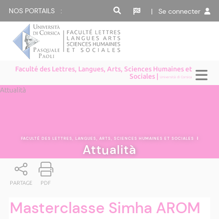
NOS PORTAILS :
| Se connecter
Faculté des Lettres, Langues, Arts, Sciences Humaines et
Sociales |
Università di Corsica
Attualità
FACULTÉ DES LETTRES, LANGUES, ARTS, SCIENCES HUMAINES ET SOCIALES
|
Attualità
PARTAGE
PDF
Masterclasse Simha AROM