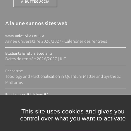
A BUTTEGUCCIA
A la une sur nos sites web
www.universita.corsica
Année universitaire 2026/2027 - Calendrier des rentrées
Etudiants & futurs étudiants
Dates de rentrée 2026/2027 | IUT
Recherche
Topology and Fractionalisation in Quantum Matter and Synthetic
Platforms
Fundazione di l'Università
Résidence Ange Tomasi "Lagune and Zeste" avec la photographe
Diane Moulenc
This site uses cookies and gives you
control over what you want to activate
TOUTES LES ACTUS