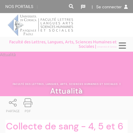
NOS PORTAILS :
| Se connecter
Faculté des Lettres, Langues, Arts, Sciences Humaines et
Sociales |
Università di Corsica
Attualità
FACULTÉ DES LETTRES, LANGUES, ARTS, SCIENCES HUMAINES ET SOCIALES
|
Attualità
PARTAGE
PDF
Collecte de sang - 4, 5 et 6