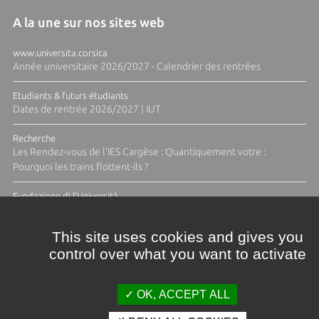
A la une sur nos sites web
www.universita.corsica
Année universitaire 2026/2027 - Calendrier des rentrées
Etudiants & futurs étudiants
Dates de rentrée 2026/2027 | IUT
Recherche
Les Rendez-vous de l'IES Cargèse : Quantiquement votre :
Pourquoi les trains flottent-ils ?
Fundazione di l'Università
Résidence Ange Tomasi "Lagune and Zeste" avec la photographe
Diane Moulenc
This site uses cookies and gives you
control over what you want to activate
TOUTES LES ACTUS
OK, ACCEPT ALL