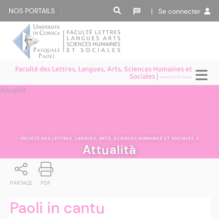
NOS PORTAILS :
| Se connecter
Faculté des Lettres, Langues, Arts, Sciences Humaines et
Sociales |
Università di Corsica
Attualità
FACULTÉ DES LETTRES, LANGUES, ARTS, SCIENCES HUMAINES ET SOCIALES
|
Attualità
PARTAGE
PDF
Paoli in cantu