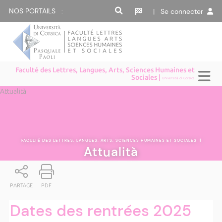
NOS PORTAILS :
| Se connecter
Faculté des Lettres, Langues, Arts, Sciences Humaines et
Sociales |
Università di Corsica
Attualità
FACULTÉ DES LETTRES, LANGUES, ARTS, SCIENCES HUMAINES ET SOCIALES
|
Attualità
PARTAGE
PDF
Dates des rentrées 2025