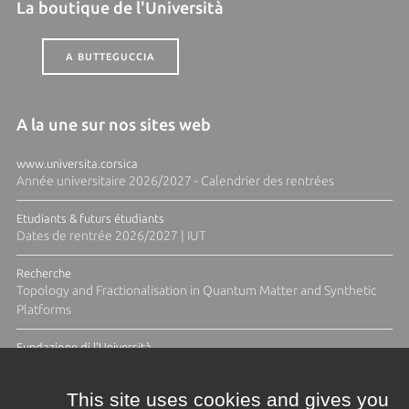
La boutique de l'Università
A BUTTEGUCCIA
A la une sur nos sites web
www.universita.corsica
Année universitaire 2026/2027 - Calendrier des rentrées
Etudiants & futurs étudiants
Dates de rentrée 2026/2027 | IUT
Recherche
Topology and Fractionalisation in Quantum Matter and Synthetic
Platforms
Fundazione di l'Università
Résidence Ange Tomasi "Lagune and Zeste" avec la photographe
Diane Moulenc
This site uses cookies and gives you