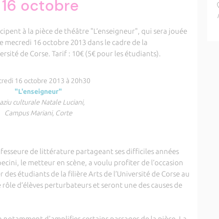
e 16 octobre
icipent à la pièce de théâtre "L’enseigneur", qui sera jouée
le mecredi 16 octobre 2013 dans le cadre de la
sité de Corse. Tarif : 10€ (5€ pour les étudiants).
redi 16 octobre 2013 à 20h30
"L'enseigneur"
aziu culturale Natale Luciani,
Campus Mariani, Corte
sseure de littérature partageant ses difficiles années
cini, le metteur en scène, a voulu profiter de l’occasion
des étudiants de la filière Arts de l’Université de Corse au
le rôle d’élèves perturbateurs et seront une des causes de
a notamment d'amplifier certains passages de la pièce. La