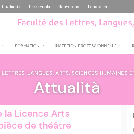
Etudiants
Personnels
Recherche
Fondation
Faculté des Lettres, Langues
FORMATION
INSERTION PROFESSIONNELLE
 LETTRES, LANGUES, ARTS, SCIENCES HUMAINES 
Attualità
 la Licence Arts
 pièce de théâtre