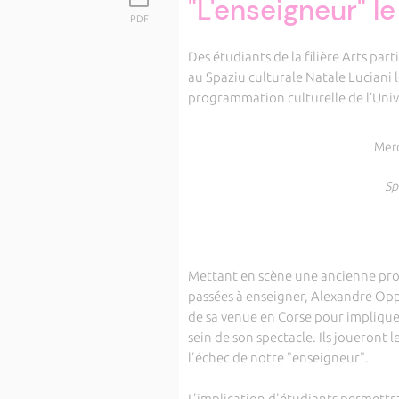
"L'enseigneur" l
PDF
Des étudiants de la filière Arts part
au Spaziu culturale Natale Luciani 
programmation culturelle de l’Univer
Merc
Sp
Mettant en scène une ancienne profe
passées à enseigner, Alexandre Oppe
de sa venue en Corse pour impliquer 
sein de son spectacle. Ils joueront 
l'échec de notre "enseigneur".
L'implication d'étudiants permettr