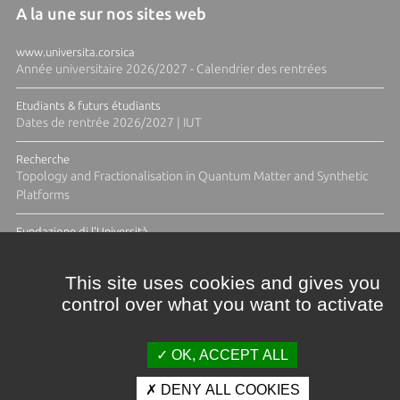
A la une sur nos sites web
www.universita.corsica
Année universitaire 2026/2027 - Calendrier des rentrées
Etudiants & futurs étudiants
Dates de rentrée 2026/2027 | IUT
Recherche
Topology and Fractionalisation in Quantum Matter and Synthetic
Platforms
Fundazione di l'Università
Résidence Ange Tomasi "Lagune and Zeste" avec la photographe
Diane Moulenc
This site uses cookies and gives you
control over what you want to activate
TOUTES LES ACTUS
OK, ACCEPT ALL
DENY ALL COOKIES