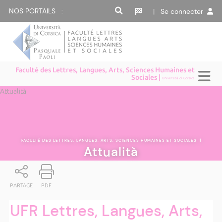
NOS PORTAILS :
| Se connecter
Faculté des Lettres, Langues, Arts, Sciences Humaines et
Sociales |
Università di Corsica
Attualità
FACULTÉ DES LETTRES, LANGUES, ARTS, SCIENCES HUMAINES ET SOCIALES
|
Attualità
PARTAGE
PDF
UFR Lettres, Langues, Arts,