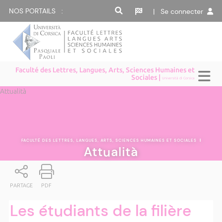
NOS PORTAILS :
| Se connecter
Faculté des Lettres, Langues, Arts, Sciences Humaines et
Sociales |
Università di Corsica
Attualità
FACULTÉ DES LETTRES, LANGUES, ARTS, SCIENCES HUMAINES ET SOCIALES
|
Attualità
PARTAGE
PDF
Les étudiants de la filière