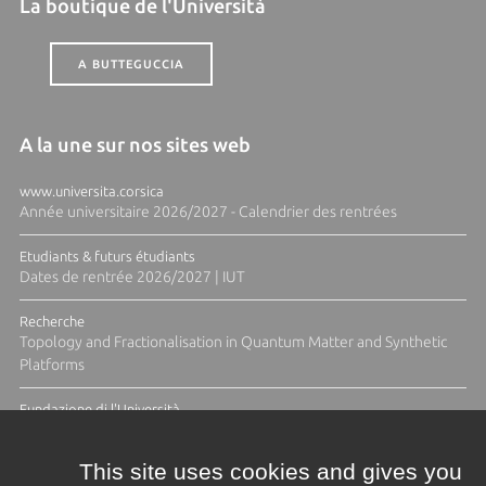
La boutique de l'Università
A BUTTEGUCCIA
A la une sur nos sites web
www.universita.corsica
Année universitaire 2026/2027 - Calendrier des rentrées
Etudiants & futurs étudiants
Dates de rentrée 2026/2027 | IUT
Recherche
Topology and Fractionalisation in Quantum Matter and Synthetic
Platforms
Fundazione di l'Università
Résidence Ange Tomasi "Lagune and Zeste" avec la photographe
Diane Moulenc
This site uses cookies and gives you