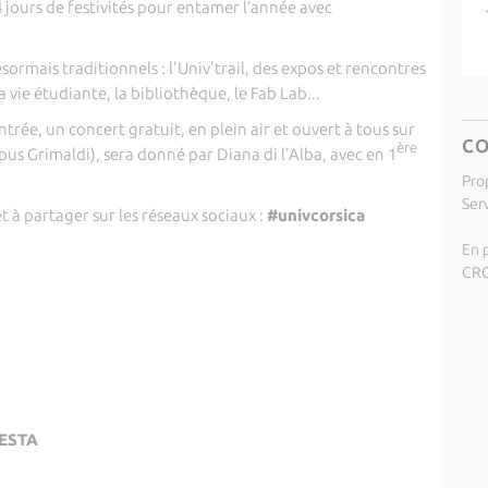
4 jours de festivités pour entamer l’année avec
mais traditionnels : l'Univ'trail, des expos et rencontres
la vie étudiante, la bibliothèque, le Fab Lab...
rée, un concert gratuit, en plein air et ouvert à tous sur
C
ère
us Grimaldi), sera donné par Diana di l'Alba, avec en 1
Pro
Ser
 à partager sur les réseaux sociaux :
#univcorsica
En p
CRO
FESTA