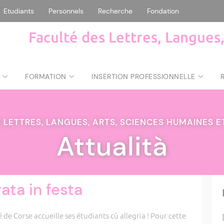
Etudiants
Personnels
Recherche
Fondation
Faculté des Lettres, Langues
FORMATION
INSERTION PROFESSIONNELLE
 LETTRES, LANGUES, ARTS, SCIENCES HUMAINES 
Attualità
rata in festa
de Corse accueille ses étudiants cù allegria ! Pour cette