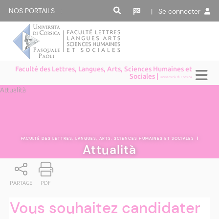
NOS PORTAILS :
| Se connecter
Faculté des Lettres, Langues, Arts, Sciences Humaines et
Sociales |
Università di Corsica
Attualità
FACULTÉ DES LETTRES, LANGUES, ARTS, SCIENCES HUMAINES ET SOCIALES
|
Attualità
PARTAGE
PDF
Vous souhaitez candidater