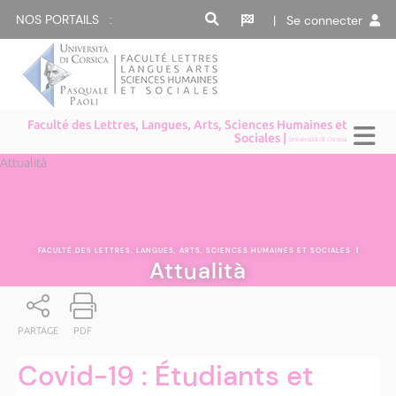
NOS PORTAILS :
| Se connecter
Faculté des Lettres, Langues, Arts, Sciences Humaines et
Sociales |
Università di Corsica
Attualità
FACULTÉ DES LETTRES, LANGUES, ARTS, SCIENCES HUMAINES ET SOCIALES
|
Attualità
PARTAGE
PDF
Covid-19 : Étudiants et