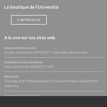
La boutique de l'Università
A BUTTEGUCCIA
A la une sur nos sites web
www.universita.corsica
Année universitaire 2026/2027 - Calendrier des rentrées
Etudiants & futurs étudiants
Dates de rentrée 2026/2027 | IUT
Recherche
Topology and Fractionalisation in Quantum Matter and Synthetic
Platforms
Fundazione di l'Università
Résidence Ange Tomasi "Lagune and Zeste" avec la photographe
Diane Moulenc