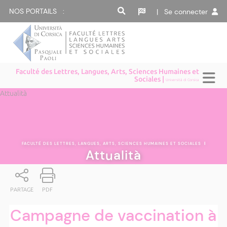
NOS PORTAILS :
| Se connecter
Faculté des Lettres, Langues, Arts, Sciences Humaines et
Sociales |
Università di Corsica
Attualità
FACULTÉ DES LETTRES, LANGUES, ARTS, SCIENCES HUMAINES ET SOCIALES
|
Attualità
PARTAGE
PDF
Campagne de vaccination à