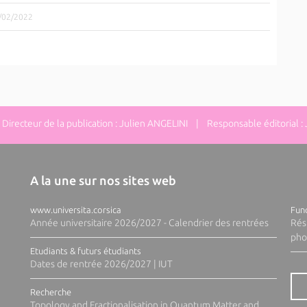
5/02/2022
irecteur de la publication : Julien ANGELINI | Responsable éditorial :
A la une sur nos sites web
www.universita.corsica
Fund
Année universitaire 2026/2027 - Calendrier des rentrées
Rés
pho
Etudiants & futurs étudiants
Dates de rentrée 2026/2027 | IUT
Recherche
Topology and Fractionalisation in Quantum Matter and