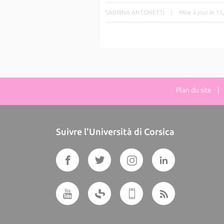
SABRINA ANTONETTI
|
Mise à jour le 1
Plan du site
| D
Suivre l'Università di Corsica