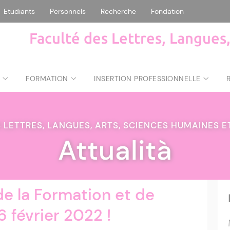
Etudiants
Personnels
Recherche
Fondation
Faculté des Lettres, Langues
FORMATION
INSERTION PROFESSIONNELLE
 LETTRES, LANGUES, ARTS, SCIENCES HUMAINES 
Attualità
de la Formation et de
16 février 2022 !