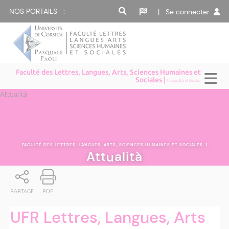
NOS PORTAILS :
| Se connecter
Faculté des Lettres, Langues, Arts, Sciences Humaines et
Sociales |
Università di Corsica
Attualità
FACULTÉ DES LETTRES, LANGUES, ARTS, SCIENCES HUMAINES ET SOCIALES
|
Attualità
PARTAGE
PDF
UFR Lettres, Langues, Arts