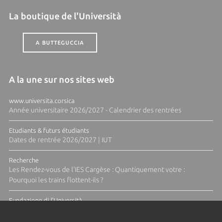
La boutique de l'Università
A BUTTEGUCCIA
A la une sur nos sites web
www.universita.corsica
Année universitaire 2026/2027 - Calendrier des rentrées
Etudiants & futurs étudiants
Dates de rentrée 2026/2027 | IUT
Recherche
Les Rendez-vous de l'IES Cargèse : Quantiquement votre :
Pourquoi les trains flottent-ils ?
Fundazione di l'Università
Résidence Ange Tomasi "Lagune and Zeste" avec la photographe
Diane Moulenc