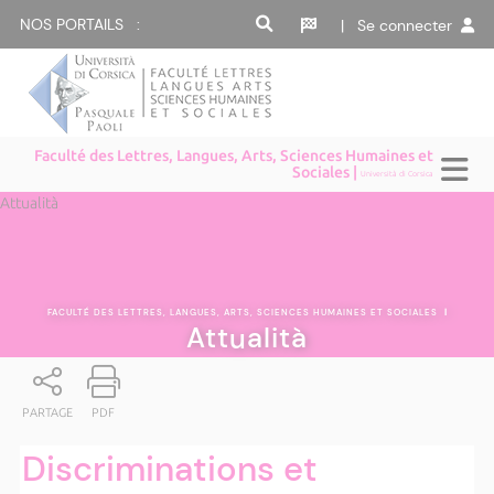
NOS PORTAILS :
| Se connecter
Faculté des Lettres, Langues, Arts, Sciences Humaines et
Sociales |
Università di Corsica
Attualità
FACULTÉ DES LETTRES, LANGUES, ARTS, SCIENCES HUMAINES ET SOCIALES
|
Attualità
PARTAGE
PDF
Discriminations et