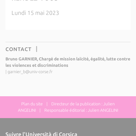
Lundi 15 mai 2023
CONTACT
Bruno GARNIER, Chargé de mission laïcité, égalité, lutte contre
les violences et discriminations
|
garnier_b@univ-corse.fr
Plan du site
| Directeur de la publication : Julien
ANGELINI | Responsable éditorial : Julien ANGELINI
Suivre l'Università di Corsica