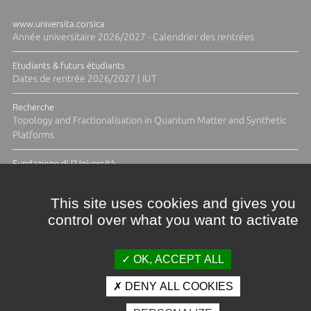
www.universita.corsica
Année universitaire 2026/2027 - Calendrier des rentrées
Etudiants & futurs étudiants
Dates de rentrée 2026/2027 | IUT
Recherche
Topology and Fractionalisation in Quantum Matter and Synthetic
Platforms
Fundazione di l'Università
Résidence Ange Tomasi "Lagune and Zeste" avec la photographe
Diane Moulenc
This site uses cookies and gives you
control over what you want to activate
TOUTES LES ACTUS
OK, ACCEPT ALL
DENY ALL COOKIES
Crédits et mentions légales