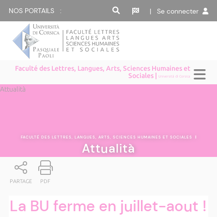
NOS PORTAILS :
| Se connecter
Faculté des Lettres, Langues, Arts, Sciences Humaines et
Sociales |
Università di Corsica
Attualità
FACULTÉ DES LETTRES, LANGUES, ARTS, SCIENCES HUMAINES ET SOCIALES
|
Attualità
PARTAGE
PDF
La BU ferme en juillet-aout !